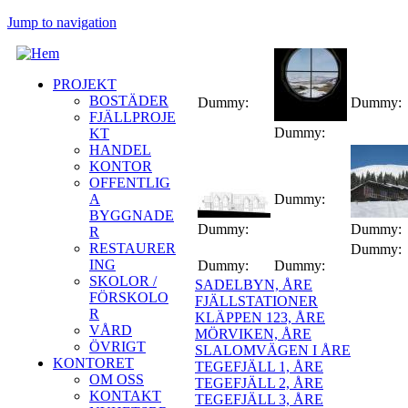
Jump to navigation
PROJEKT
BOSTÄDER
Dummy:
Dummy:
FJÄLLPROJE
Dummy:
KT
HANDEL
KONTOR
OFFENTLIG
A
Dummy:
BYGGNADE
Dummy:
Dummy:
R
RESTAURER
Dummy:
ING
Dummy:
Dummy:
SKOLOR /
SADELBYN, ÅRE
FÖRSKOLO
FJÄLLSTATIONER
R
KLÄPPEN 123, ÅRE
VÅRD
MÖRVIKEN, ÅRE
ÖVRIGT
SLALOMVÄGEN I ÅRE
KONTORET
TEGEFJÄLL 1, ÅRE
OM OSS
TEGEFJÄLL 2, ÅRE
KONTAKT
TEGEFJÄLL 3, ÅRE