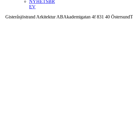
NYHETSBR
EV
Gisteråsjöstrand Arkitektur AB
Akademigatan 4f 831 40 Östersund
T