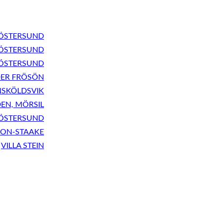
 ÖSTERSUND
 ÖSTERSUND
 ÖSTERSUND
ER FRÖSÖN
NSKÖLDSVIK
N, MÖRSIL
 ÖSTERSUND
SON-STAAKE
VILLA STEIN