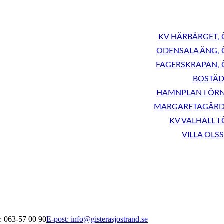
KV HÄRBÄRGET,
ODENSALA ÄNG,
FAGERSKRAPAN,
BOSTÄD
HAMNPLAN I ÖR
MARGARETAGÅRDE
KV VALHALL I
VILLA OLS
: 063-57 00 90
E-post: info@gisterasjostrand.se