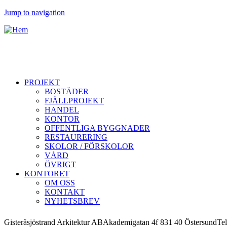
Jump to navigation
PROJEKT
BOSTÄDER
FJÄLLPROJEKT
HANDEL
KONTOR
OFFENTLIGA BYGGNADER
RESTAURERING
SKOLOR / FÖRSKOLOR
VÅRD
ÖVRIGT
KONTORET
OM OSS
KONTAKT
NYHETSBREV
Gisteråsjöstrand Arkitektur AB
Akademigatan 4f 831 40 Östersund
Tel